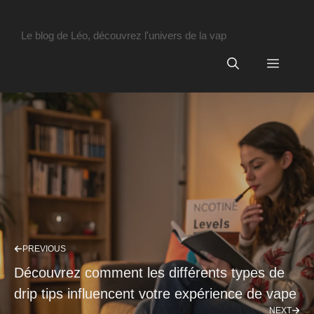
Aller
Digisuite .fr
au
Le blog de Léo, découvrez l'univers de la vap
contenu
Menu
PREVIOUS
Découvrez comment les différents types de
drip tips influencent votre expérience de vape
NEXT